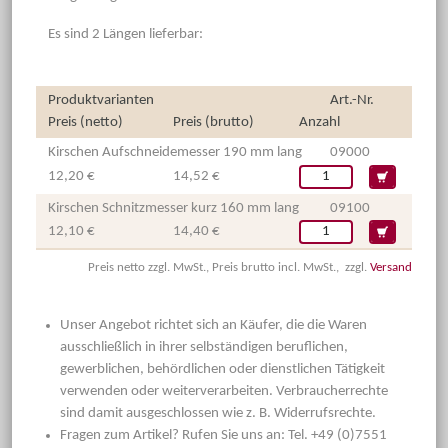
Es sind 2 Längen lieferbar:
Produktvarianten
Art.-Nr.
Preis (netto)
Preis (brutto)
Anzahl
Kirschen Aufschneidemesser 190 mm lang
09000
12,20 €
14,52 €
Kirschen Schnitzmesser kurz 160 mm lang
09100
12,10 €
14,40 €
Preis netto zzgl. MwSt., Preis brutto incl. MwSt., zzgl.
Versand
Unser Angebot richtet sich an Käufer, die die Waren
ausschließlich in ihrer selbständigen beruflichen,
gewerblichen, behördlichen oder dienstlichen Tätigkeit
verwenden oder weiterverarbeiten. Verbraucherrechte
sind damit ausgeschlossen wie z. B. Widerrufsrechte.
Fragen zum Artikel? Rufen Sie uns an: Tel. +49 (0)7551