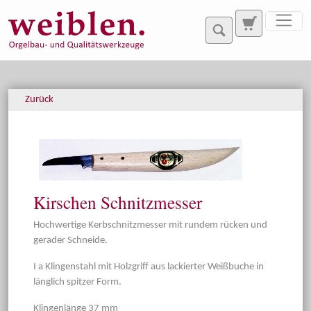
Direkt zur Hauptnavigation springen
Direkt zum Inhalt springen
Zurück
Kirschen Schnitzmesser
Hochwertige Kerbschnitzmesser mit rundem rücken und
gerader Schneide.
I a Klingenstahl mit Holzgriff aus lackierter Weißbuche in
länglich spitzer Form.
Klingenlänge 37 mm