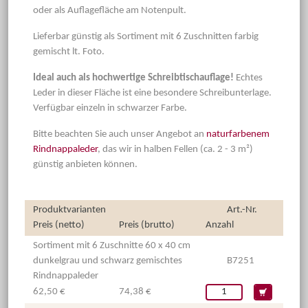
oder als Auflagefläche am Notenpult.
Lieferbar günstig als Sortiment mit 6 Zuschnitten farbig
gemischt lt. Foto.
Ideal auch als hochwertige Schreibtischauflage!
Echtes
Leder
in dieser Fläche ist eine besondere Schreibunterlage.
Verfügbar einzeln in schwarzer Farbe.
Bitte beachten Sie auch unser Angebot an
naturfarbenem
Rindnappaleder
, das wir in halben Fellen (ca. 2 - 3 m²)
günstig anbieten können.
Produktvarianten
Art.-Nr.
Preis (netto)
Preis (brutto)
Anzahl
Sortiment mit 6 Zuschnitte 60 x 40 cm
dunkelgrau und schwarz gemischtes
B7251
Rindnappaleder
62,50 €
74,38 €