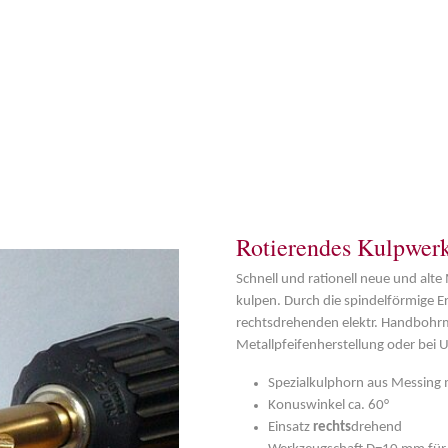
Rotierendes Kulpwer
Schnell und rationell neue und alt
kulpen. Durch die spindelförmige 
rechtsdrehenden elektr. Handbohrm
Metallpfeifenherstellung oder bei 
Spezialkulphorn aus Messing m
Konuswinkel ca. 60°
Einsatz
rechts
drehend