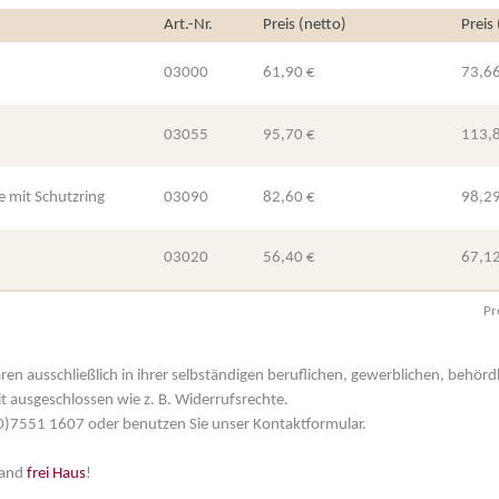
Art.-Nr.
Preis (netto)
Preis
03000
61,90 €
73,66
03055
95,70 €
113,
 mit Schutzring
03090
82,60 €
98,29
03020
56,40 €
67,12
Pr
aren ausschließlich in ihrer selbständigen beruflichen, gewerblichen, behör
t ausgeschlossen wie z. B. Widerrufsrechte.
 (0)7551 1607 oder benutzen Sie unser Kontaktformular.
land
frei Haus
!