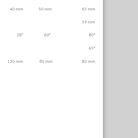
40 mm
50 mm
65 mm
59 mm
28°
60°
80°
65°
120 mm
80 mm
80 mm