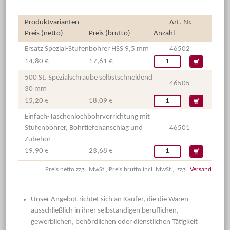
Produktvarianten
Art.-Nr.
Preis (netto)
Preis (brutto)
Anzahl
Ersatz Spezial-Stufenbohrer HSS 9,5 mm
46502
14,80 €
17,61 €
500 St. Spezialschraube selbstschneidend
46505
30 mm
15,20 €
18,09 €
Einfach-Taschenlochbohrvorrichtung mit
Stufenbohrer, Bohrtiefenanschlag und
46501
Zubehör
19,90 €
23,68 €
Preis netto zzgl. MwSt., Preis brutto incl. MwSt., zzgl.
Versand
Unser Angebot richtet sich an Käufer, die die Waren
ausschließlich in ihrer selbständigen beruflichen,
gewerblichen, behördlichen oder dienstlichen Tätigkeit