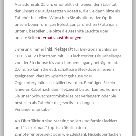
Ausladung als 25 cm, empfiehlt sich wegen der Stabilität
der Einsatz der aufgesetzten Rosette, die Sie dann bitte als
Zubehör bestellen. Wünschen Sie als alternative Optik
unsere bogenförmigen Befestigungsröhrchen (Foto ganz
unten), bestellen Sie bitte die gesamte Leuchte über
unsere Seite
Alternativausführungen
.
Lieferung immer
inkl. Netzgerät
für Elektronanschluß an
100 - 240 V Lichtstrom mit EU-Flachstecker. Die Kabellänge
von der Steckdose bis zum Lampeneingang beträgt mind.
2,0 m. So kann die evtl. schaltbare Steckdose an einem
geeigneten Platz im Spieltischgehäuse oder
Orgeluntergehäuse installiert werden. Benötigen Sie ein
längeres Kabel nach dem Netzgerät bis zur Lampe, können
Sie unser Schwachstromkabel selbst verlängern oder Sie
bestellen als Zubehör die jeweils 1 m langen
Verlängerungskabel.
Als
Oberflächen
sind Messing poliert und farblos lackiert
und "Nickel matt" (optisch ähnlich dem
Zinnpfeifenprospekt oder wie Edelstahl. Nickeloberflächen