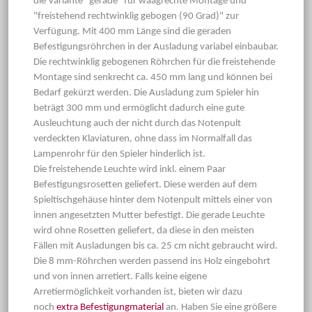
die Variante "gerade" für waagrechte Montage und
"freistehend rechtwinklig gebogen (90 Grad)" zur
Verfügung. Mit 400 mm Länge sind die geraden
Befestigungsröhrchen in der Ausladung variabel einbaubar.
Die rechtwinklig gebogenen Röhrchen für die freistehende
Montage sind senkrecht ca. 450 mm lang und können bei
Bedarf gekürzt werden. Die Ausladung zum Spieler hin
beträgt 300 mm und ermöglicht dadurch eine gute
Ausleuchtung auch der nicht durch das Notenpult
verdeckten Klaviaturen, ohne dass im Normalfall das
Lampenrohr für den Spieler hinderlich ist.
Die freistehende Leuchte wird inkl. einem Paar
Befestigungsrosetten geliefert. Diese werden auf dem
Spieltischgehäuse hinter dem Notenpult mittels einer von
innen angesetzten Mutter befestigt. Die gerade Leuchte
wird ohne Rosetten geliefert, da diese in den meisten
Fällen mit Ausladungen bis ca. 25 cm nicht gebraucht wird.
Die 8 mm-Röhrchen werden passend ins Holz eingebohrt
und von innen arretiert. Falls keine eigene
Arretiermöglichkeit vorhanden ist, bieten wir dazu
noch
extra Befestigungmaterial
an. Haben Sie eine größere