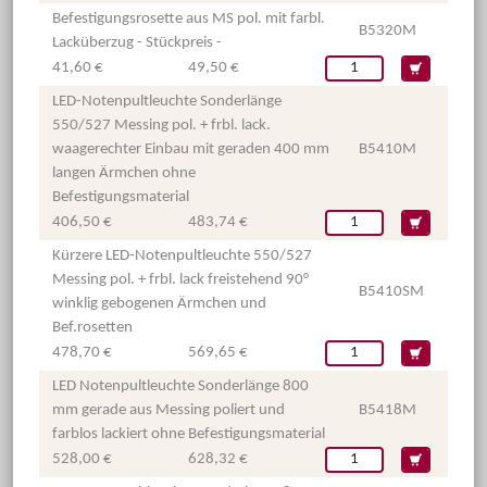
Befestigungsrosette aus MS pol. mit farbl.
B5320M
Lacküberzug - Stückpreis -
41,60 €
49,50 €
LED-Notenpultleuchte Sonderlänge
550/527 Messing pol. + frbl. lack.
waagerechter Einbau mit geraden 400 mm
B5410M
langen Ärmchen ohne
Befestigungsmaterial
406,50 €
483,74 €
Kürzere LED-Notenpultleuchte 550/527
Messing pol. + frbl. lack freistehend 90°
B5410SM
winklig gebogenen Ärmchen und
Bef.rosetten
478,70 €
569,65 €
LED Notenpultleuchte Sonderlänge 800
mm gerade aus Messing poliert und
B5418M
farblos lackiert ohne Befestigungsmaterial
528,00 €
628,32 €