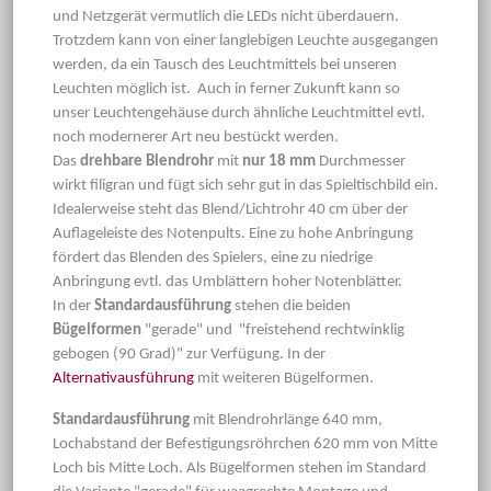
und Netzgerät vermutlich die LEDs nicht überdauern.
Trotzdem kann von einer langlebigen Leuchte ausgegangen
werden, da ein Tausch des Leuchtmittels bei unseren
Leuchten möglich ist. Auch in ferner Zukunft kann so
unser Leuchtengehäuse durch ähnliche Leuchtmittel evtl.
noch modernerer Art neu bestückt werden.
Das
drehbare Blendrohr
mit
nur 18 mm
Durchmesser
wirkt filigran und fügt sich sehr gut in das Spieltischbild ein.
Idealerweise steht das Blend/Lichtrohr 40 cm über der
Auflageleiste des Notenpults. Eine zu hohe Anbringung
fördert das Blenden des Spielers, eine zu niedrige
Anbringung evtl. das Umblättern hoher Notenblätter.
In der
Standardausführung
stehen die beiden
Bügelformen
"gerade" und "freistehend rechtwinklig
gebogen (90 Grad)" zur Verfügung. In der
Alternativausführung
mit weiteren Bügelformen.
Standardausführung
mit Blendrohrlänge 640 mm,
Lochabstand der Befestigungsröhrchen 620 mm von Mitte
Loch bis Mitte Loch. Als Bügelformen stehen im Standard