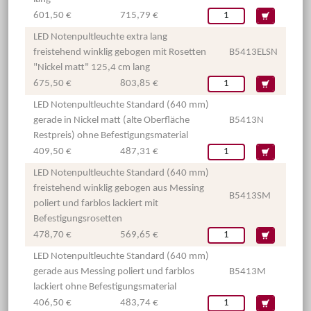
601,50 €
715,79 €
LED Notenpultleuchte extra lang
freistehend winklig gebogen mit Rosetten
B5413ELSN
"Nickel matt" 125,4 cm lang
675,50 €
803,85 €
LED Notenpultleuchte Standard (640 mm)
gerade in Nickel matt (alte Oberfläche
B5413N
Restpreis) ohne Befestigungsmaterial
409,50 €
487,31 €
LED Notenpultleuchte Standard (640 mm)
freistehend winklig gebogen aus Messing
B5413SM
poliert und farblos lackiert mit
Befestigungsrosetten
478,70 €
569,65 €
LED Notenpultleuchte Standard (640 mm)
gerade aus Messing poliert und farblos
B5413M
lackiert ohne Befestigungsmaterial
406,50 €
483,74 €