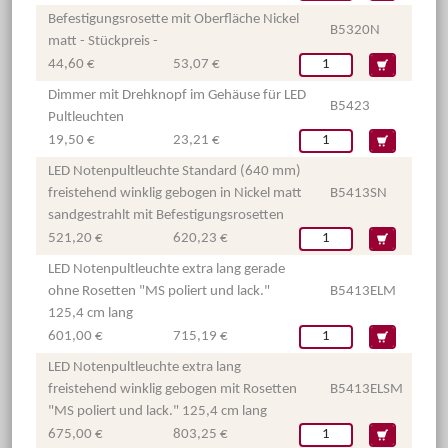
Befestigungsrosette mit Oberfläche Nickel
B5320N
matt - Stückpreis -
44,60 €
53,07 €
Dimmer mit Drehknopf im Gehäuse für LED
B5423
Pultleuchten
19,50 €
23,21 €
LED Notenpultleuchte Standard (640 mm)
freistehend winklig gebogen in Nickel matt
B5413SN
sandgestrahlt mit Befestigungsrosetten
521,20 €
620,23 €
LED Notenpultleuchte extra lang gerade
ohne Rosetten "MS poliert und lack."
B5413ELM
125,4 cm lang
601,00 €
715,19 €
LED Notenpultleuchte extra lang
freistehend winklig gebogen mit Rosetten
B5413ELSM
"MS poliert und lack." 125,4 cm lang
675,00 €
803,25 €