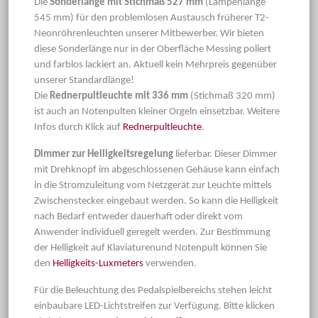
Die
Sonderlänge mit Stichmaß 527 mm
(Lampenlänge
545 mm) für den problemlosen Austausch früherer T2-
Neonröhrenleuchten unserer Mitbewerber. Wir bieten
diese Sonderlänge nur in der Oberfläche Messing poliert
und farblos lackiert an. Aktuell kein Mehrpreis gegenüber
unserer Standardlänge!
Die
Rednerpultleuchte mit 336 mm
(Stichmaß 320 mm)
ist auch an Notenpulten kleiner Orgeln einsetzbar. Weitere
Infos durch Klick auf
Rednerpultleuchte
.
Dimmer zur Helligkeitsregelung
lieferbar. Dieser Dimmer
mit Drehknopf im abgeschlossenen Gehäuse kann einfach
in die Stromzuleitung vom Netzgerät zur Leuchte mittels
Zwischenstecker eingebaut werden. So kann die Helligkeit
nach Bedarf entweder dauerhaft oder direkt vom
Anwender individuell geregelt werden. Zur Bestimmung
der Helligkeit auf Klaviaturenund Notenpult können Sie
den
Helligkeits-Luxmeters
verwenden.
Für die Beleuchtung des Pedalspielbereichs stehen leicht
einbaubare LED-Lichtstreifen zur Verfügung. Bitte klicken