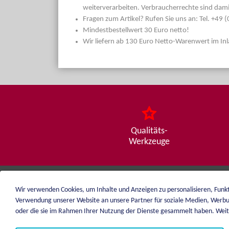
weiterverarbeiten. Verbraucherrechte sind dami
Fragen zum Artikel? Rufen Sie uns an: Tel. +49
Mindestbestellwert 30 Euro netto!
Wir liefern ab 130 Euro Netto-Warenwert im In
Qualitäts-
Werkzeuge
Wir verwenden Cookies, um Inhalte und Anzeigen zu personalisieren, Funkt
weiblen.
Verwendung unserer Website an unsere Partner für soziale Medien, Werbu
+49 (0)7551 1607
oder die sie im Rahmen Ihrer Nutzung der Dienste gesammelt haben. Weite
info@weiblen.de