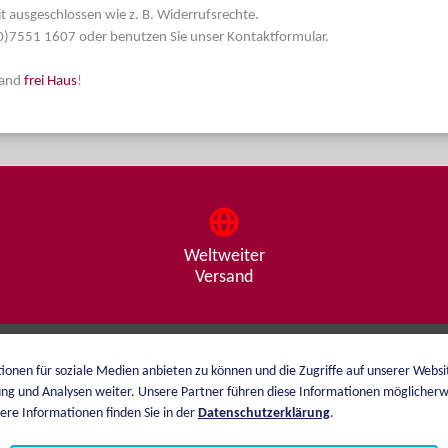
t ausgeschlossen wie z. B. Widerrufsrechte.
 (0)7551 1607 oder benutzen Sie unser Kontaktformular.
land
frei Haus
!
Weltweiter
Versand
ionen für soziale Medien anbieten zu können und die Zugriffe auf unserer Webs
Über mich
Versand
ng und Analysen weiter. Unsere Partner führen diese Informationen möglicherw
Katalog
Zahlungsarten
re Informationen finden Sie in der
Datenschutzerklärung
.
Preisliste
AGB