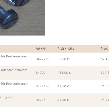
Art.-Nr.
Preis (netto)
Preis
für Restaurierung -
B4227M
52,50 €
62,48
 aus Stahl schwarz
B4200
435,00 €
517,
für Restaurierung -
B4226M
47,50 €
56,53
erung mit
B4226
49,50 €
58,91