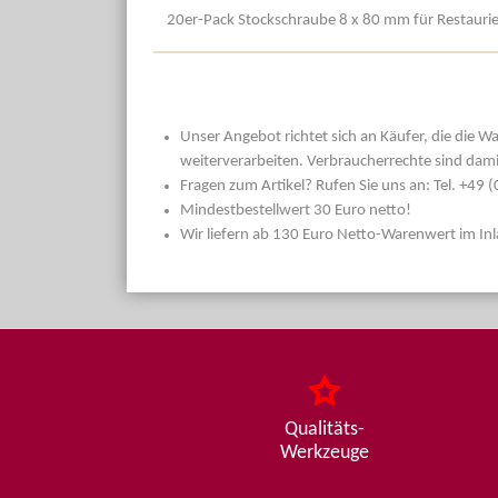
20er-Pack Stockschraube 8 x 80 mm für Restauri
Unser Angebot richtet sich an Käufer, die die W
weiterverarbeiten. Verbraucherrechte sind dami
Fragen zum Artikel? Rufen Sie uns an: Tel. +49
Mindestbestellwert 30 Euro netto!
Wir liefern ab 130 Euro Netto-Warenwert im In
Qualitäts-
Werkzeuge