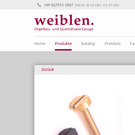
Direkt zur Hauptnavigation springen
Direkt zum Inhalt springen
+49 (0)7551 1607
Mo-Fr: 8-12 Uhr, 13-17 Uhr
Home
Produkte
Katalog
Preisliste
Fa
Zurück