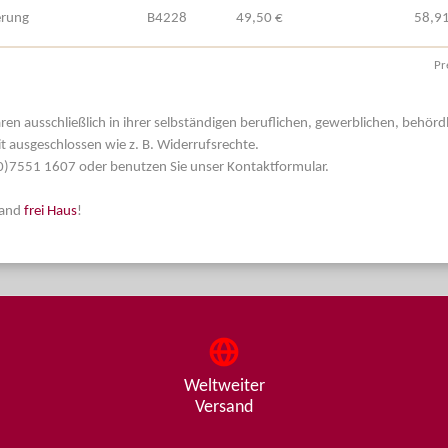
erung
B4228
49,50 €
58,91
Pr
aren ausschließlich in ihrer selbständigen beruflichen, gewerblichen, behör
t ausgeschlossen wie z. B. Widerrufsrechte.
 (0)7551 1607 oder benutzen Sie unser Kontaktformular.
land
frei Haus
!
Weltweiter
Versand