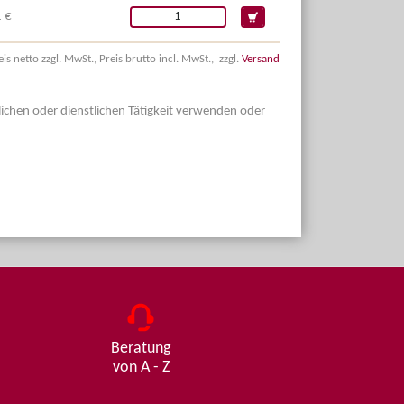
 €
eis netto zzgl. MwSt., Preis brutto incl. MwSt., zzgl.
Versand
dlichen oder dienstlichen Tätigkeit verwenden oder
Beratung
von A - Z