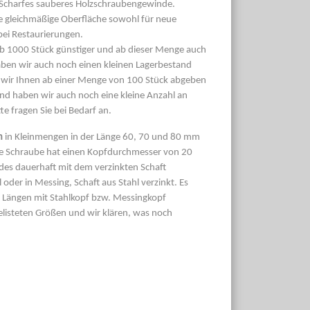
Scharfes sauberes Holzschraubengewinde.
ie gleichmäßige Oberfläche sowohl für neue
ei Restaurierungen.
ab 1000 Stück günstiger und ab dieser Menge auch
ben wir auch noch einen kleinen Lagerbestand
 wir Ihnen ab einer Menge von 100 Stück abgeben
and haben wir auch noch eine kleine Anzahl an
e fragen Sie bei Bedarf an.
n
in Kleinmengen in der Länge 60, 70 und 80 mm
ese Schraube hat einen Kopfdurchmesser von 20
des dauerhaft mit dem verzinkten Schaft
der in Messing, Schaft aus Stahl verzinkt. Es
e Längen mit Stahlkopf bzw. Messingkopf
gelisteten Größen und wir klären, was noch