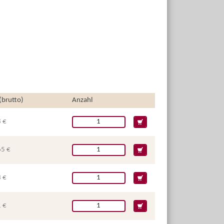
 (brutto)
Anzahl
 €
65 €
 €
 €