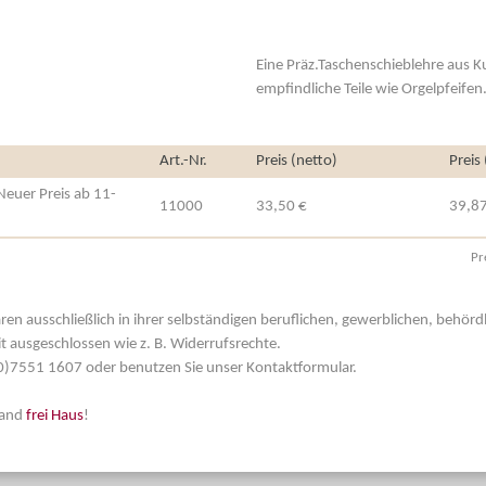
Eine Präz.Taschenschieblehre aus K
empfindliche Teile wie Orgelpfeifen
Art.-Nr.
Preis (netto)
Preis
Neuer Preis ab 11-
11000
33,50 €
39,87
Pr
aren ausschließlich in ihrer selbständigen beruflichen, gewerblichen, behör
t ausgeschlossen wie z. B. Widerrufsrechte.
 (0)7551 1607 oder benutzen Sie unser Kontaktformular.
land
frei Haus
!