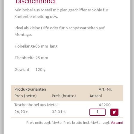
Taschenhobel
Minihobel aus Metall mit plan geschliffener Sohle für
Kantenbearbeitung usw.
Ideal als kleine Hilfe oder für Nachpassarbeiten auf
Montage.
Hobellänge
85 mm lang
Eisenbreite
25 mm
Gewicht
120 g
Produktvarianten
Art.-Nr.
Preis (netto)
Preis (brutto)
Anzahl
Taschenhobel aus Metall
42200
26,90 €
32,01 €
Preis netto zzgl. MwSt., Preis brutto incl. MwSt., zzgl.
Versand