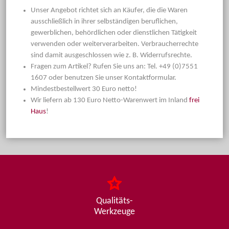
Unser Angebot richtet sich an Käufer, die die Waren
ausschließlich in ihrer selbständigen beruflichen,
gewerblichen, behördlichen oder dienstlichen Tätigkeit
verwenden oder weiterverarbeiten. Verbraucherrechte
sind damit ausgeschlossen wie z. B. Widerrufsrechte.
Fragen zum Artikel? Rufen Sie uns an: Tel. +49 (0)7551
1607 oder benutzen Sie unser Kontaktformular.
Mindestbestellwert 30 Euro netto!
Wir liefern ab 130 Euro Netto-Warenwert im Inland
frei
Haus
!
Qualitäts-
Werkzeuge