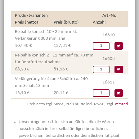
Produktvarianten
Art.-Nr.
Preis (netto)
Preis (brutto)
Anzahl
Reibahle konisch 10 - 25 mm inkl.
16610
Verlängerung 380 mm lang
107,40 €
127,81 €
Reibahle konisch 2 - 12 mm auf ca. 70 mm
16608
für Bohrfutteraufnahme
68,20 €
81,16 €
Verlängerung für 4kant-Schäfte ca. 240
16611
mm Schaft 13 mm
16,90 €
20,11 €
Preis netto zzgl. MwSt., Preis brutto incl. MwSt., zzgl.
Versand
Unser Angebot richtet sich an Käufer, die die Waren
ausschließlich in ihrer selbständigen beruflichen,
gewerblichen, behördlichen oder dienstlichen Tätigkeit