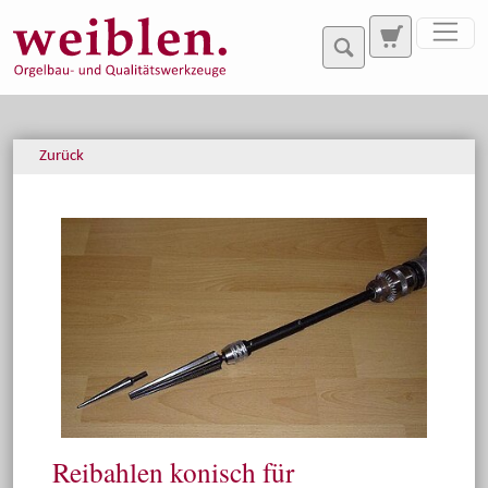
Direkt zur Hauptnavigation springen
Direkt zum Inhalt springen
Zurück
Reibahlen konisch für