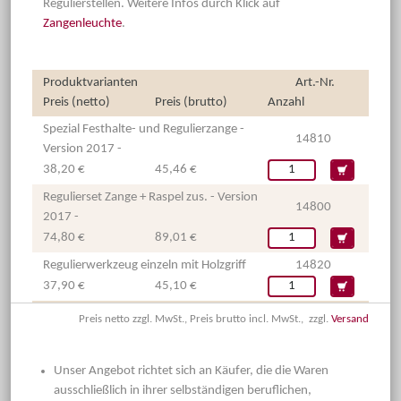
Regulierstellen. Weitere Infos durch Klick auf
Zangenleuchte
.
Produktvarianten
Art.-Nr.
Preis (netto)
Preis (brutto)
Anzahl
Spezial Festhalte- und Regulierzange -
14810
Version 2017 -
38,20 €
45,46 €
Regulierset Zange + Raspel zus. - Version
14800
2017 -
74,80 €
89,01 €
Regulierwerkzeug einzeln mit Holzgriff
14820
37,90 €
45,10 €
Preis netto zzgl. MwSt., Preis brutto incl. MwSt., zzgl.
Versand
Unser Angebot richtet sich an Käufer, die die Waren
ausschließlich in ihrer selbständigen beruflichen,