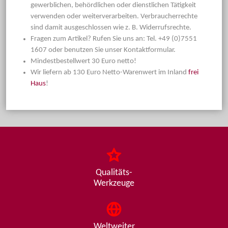
gewerblichen, behördlichen oder dienstlichen Tätigkeit
verwenden oder weiterverarbeiten. Verbraucherrechte
sind damit ausgeschlossen wie z. B. Widerrufsrechte.
Fragen zum Artikel? Rufen Sie uns an: Tel. +49 (0)7551
1607 oder benutzen Sie unser Kontaktformular.
Mindestbestellwert 30 Euro netto!
Wir liefern ab 130 Euro Netto-Warenwert im Inland
frei
Haus
!
Qualitäts-
Werkzeuge
Weltweiter