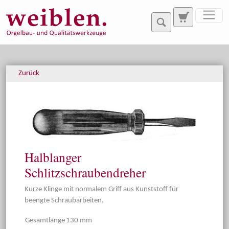
Direkt zur Hauptnavigation springen
Direkt zum Inhalt springen
Zurück
Halblanger
Schlitzschraubendreher
Kurze Klinge mit normalem Griff aus Kunststoff für
beengte Schraubarbeiten.
Gesamtlänge
130 mm