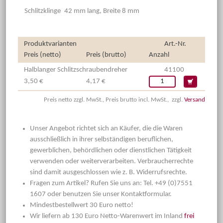
Schlitzklinge
42 mm lang, Breite 8 mm
Produktvarianten
Art.-Nr.
Preis (netto)
Preis (brutto)
Anzahl
Halblanger Schlitzschraubendreher
41100
3,50 €
4,17 €
Preis netto zzgl. MwSt., Preis brutto incl. MwSt., zzgl.
Versand
Unser Angebot richtet sich an Käufer, die die Waren
ausschließlich in ihrer selbständigen beruflichen,
gewerblichen, behördlichen oder dienstlichen Tätigkeit
verwenden oder weiterverarbeiten. Verbraucherrechte
sind damit ausgeschlossen wie z. B. Widerrufsrechte.
Fragen zum Artikel? Rufen Sie uns an: Tel. +49 (0)7551
1607 oder benutzen Sie unser Kontaktformular.
Mindestbestellwert 30 Euro netto!
Wir liefern ab 130 Euro Netto-Warenwert im Inland
frei