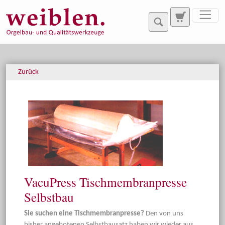
Direkt zur Hauptnavigation springen
Direkt zum Inhalt springen
Zurück
VacuPress Tischmembranpresse
Selbstbau
Sie suchen eine Tischmembranpresse?
Den von uns
bisher angebotenen Selbstbausatz haben wir wieder aus