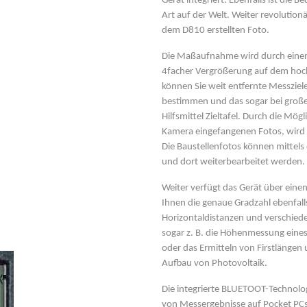
Gerät integriert. Ebenfalls ist die 
Art auf der Welt. Weiter revolution
dem D810 erstellten Foto.
Die Maßaufnahme wird durch einen d
4facher Vergrößerung auf dem hocha
können Sie weit entfernte Messziel
bestimmen und das sogar bei großer
Hilfsmittel Zieltafel. Durch die Mö
Kamera eingefangenen Fotos, wird 
Die Baustellenfotos können mittels 
und dort weiterbearbeitet werden.
Weiter verfügt das Gerät über eine
Ihnen die genaue Gradzahl ebenfalls
Horizontaldistanzen und verschied
sogar z. B. die Höhenmessung eine
oder das Ermitteln von Firstlänge
Aufbau von Photovoltaik.
Die integrierte BLUETOOT-Technolo
von Messergebnisse auf Pocket PCs 