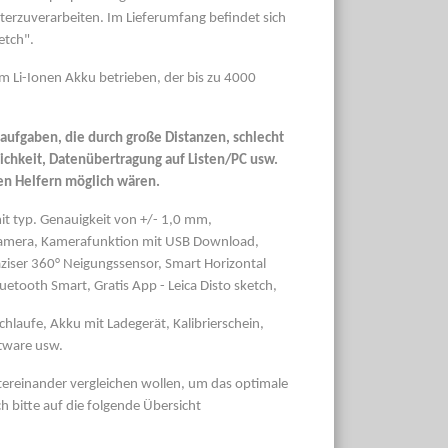
erzuverarbeiten. Im Lieferumfang befindet sich
etch".
em Li-Ionen Akku betrieben, der bis zu 4000
aufgaben, die durch große Distanzen, schlecht
chkeit, Datenübertragung auf Listen/PC usw.
en Helfern möglich wären.
t typ. Genauigkeit von +/- 1,0 mm,
skamera, Kamerafunktion mit USB Download,
ziser 360° Neigungssensor, Smart Horizontal
tooth Smart, Gratis App - Leica Disto sketch,
chlaufe, Akku mit Ladegerät, Kalibrierschein,
tware usw.
untereinander vergleichen wollen, um das optimale
ch bitte auf die folgende Übersicht