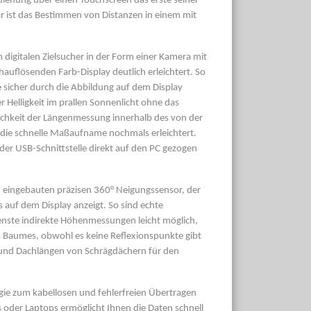
Bedienung über einen Touchscreen das erste seiner
är ist das Bestimmen von Distanzen in einem mit
igitalen Zielsucher in der Form einer Kamera mit
uflösenden Farb-Display deutlich erleichtert. So
e sicher durch die Abbildung auf dem Display
 Helligkeit im prallen Sonnenlicht ohne das
glichkeit der Längenmessung innerhalb des von der
die schnelle Maßaufname nochmals erleichtert.
der USB-Schnittstelle direkt auf den PC gezogen
n eingebauten präzisen 360° Neigungssensor, der
 auf dem Display anzeigt. So sind echte
enste indirekte Höhenmessungen leicht möglich,
s Baumes, obwohl es keine Reflexionspunkte gibt
n und Dachlängen von Schrägdächern für den
gie zum kabellosen und fehlerfreien Übertragen
oder Laptops ermöglicht Ihnen die Daten schnell