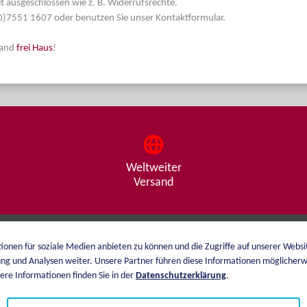
t ausgeschlossen wie z. B. Widerrufsrechte.
 (0)7551 1607 oder benutzen Sie unser Kontaktformular.
land
frei Haus
!
Weltweiter
Versand
ionen für soziale Medien anbieten zu können und die Zugriffe auf unserer Webs
Über mich
Versand
ng und Analysen weiter. Unsere Partner führen diese Informationen möglicherw
Katalog
Zahlungsarten
re Informationen finden Sie in der
Datenschutzerklärung
.
Preisliste
AGB