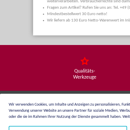
weiterverarbeiten. Verbraucherrechte sind dami
Fragen zum Artikel? Rufen Sie uns an: Tel. +49
Mindestbestellwert 30 Euro netto!
Wir liefern ab 130 Euro Netto-Warenwert im In
Qualitäts-
Werkzeuge
Wir verwenden Cookies, um Inhalte und Anzeigen zu personalisieren, Funkt
weiblen.
Verwendung unserer Website an unsere Partner für soziale Medien, Werbu
+49 (0)7551 1607
oder die sie im Rahmen Ihrer Nutzung der Dienste gesammelt haben. Weite
info@weiblen.de