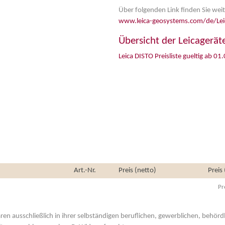
Über folgenden Link finden Sie weite
www.leica-geosystems.com/de/Le
Übersicht der Leicagerät
Leica DISTO Preisliste gueltig ab 0
Art.-Nr.
Preis (netto)
Preis
Pr
aren ausschließlich in ihrer selbständigen beruflichen, gewerblichen, behör