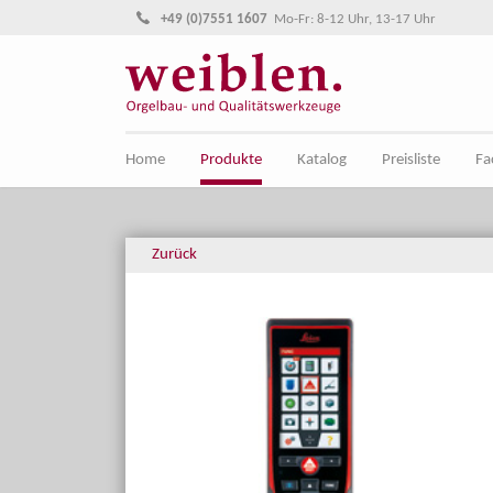
Direkt zur Hauptnavigation springen
Direkt zum Inhalt springen
+49 (0)7551 1607
Mo-Fr: 8-12 Uhr, 13-17 Uhr
Home
Produkte
Katalog
Preisliste
Fa
Zurück