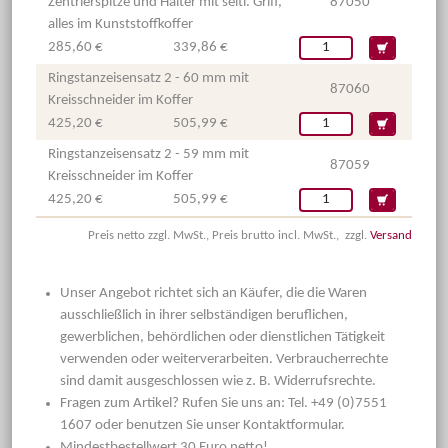
Zentrierspitze und Halter mit seitl. Griff,
87050
alles im Kunststoffkoffer
285,60 €
339,86 €
Ringstanzeisensatz 2 - 60 mm mit
87060
Kreisschneider im Koffer
425,20 €
505,99 €
Ringstanzeisensatz 2 - 59 mm mit
87059
Kreisschneider im Koffer
425,20 €
505,99 €
Preis netto zzgl. MwSt., Preis brutto incl. MwSt., zzgl.
Versand
Unser Angebot richtet sich an Käufer, die die Waren
ausschließlich in ihrer selbständigen beruflichen,
gewerblichen, behördlichen oder dienstlichen Tätigkeit
verwenden oder weiterverarbeiten. Verbraucherrechte
sind damit ausgeschlossen wie z. B. Widerrufsrechte.
Fragen zum Artikel? Rufen Sie uns an: Tel. +49 (0)7551
1607 oder benutzen Sie unser Kontaktformular.
Mindestbestellwert 30 Euro netto!