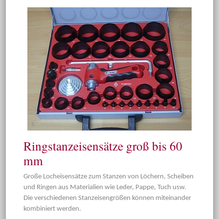
Ringstanzeisensätze groß bis 60
mm
Große Locheisensätze zum Stanzen von Löchern, Scheiben
und Ringen aus Materialien wie Leder, Pappe, Tuch usw.
Die verschiedenen Stanzeisengrößen können miteinander
kombiniert werden.