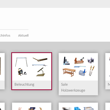
chinfos
Aktuell
Beleuchtung
Sale
M
Holzwerkzeuge