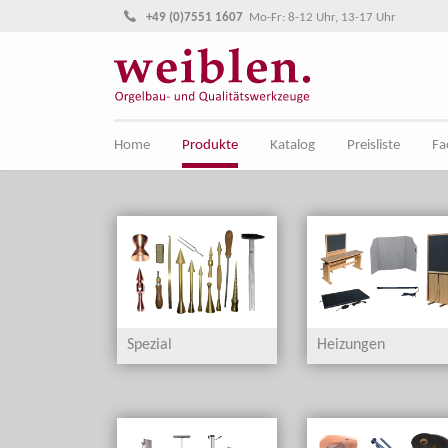
Direkt zur Hauptnavigation springen
Direkt zum Inhalt springen
+49 (0)7551 1607
Mo-Fr: 8-12 Uhr, 13-17 Uhr
Home
Produkte
Katalog
Preisliste
Fa
Spezial
Heizungen