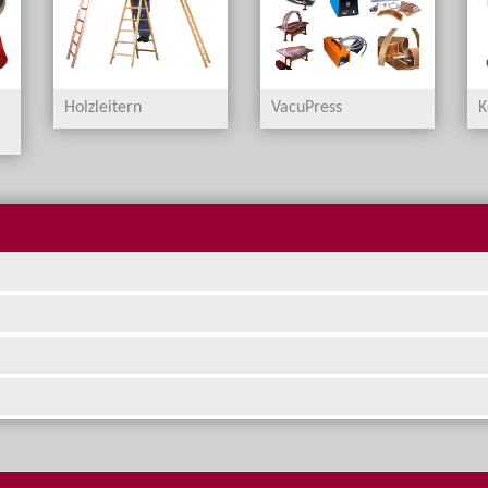
Holzleitern
VacuPress
K