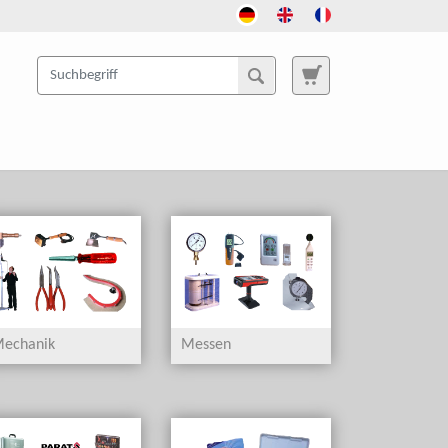
echanik
Messen