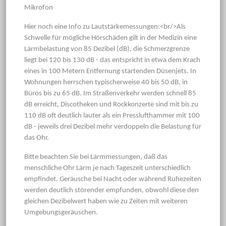
Mikrofon
Hier noch eine Info zu Lautstärkemessungen:<br/>Als
Schwelle für mögliche Hörschäden gilt in der Medizin eine
Lärmbelastung von 85 Dezibel (dB), die Schmerzgrenze
liegt bei 120 bis 130 dB - das entspricht in etwa dem Krach
eines in 100 Metern Entfernung startenden Düsenjets. In
Wohnungen herrschen typischerweise 40 bis 50 dB, in
Büros bis zu 65 dB. Im Straßenverkehr werden schnell 85
dB erreicht, Discotheken und Rockkonzerte sind mit bis zu
110 dB oft deutlich lauter als ein Presslufthammer mit 100
dB - jeweils drei Dezibel mehr verdoppeln die Belastung für
das Ohr.
Bitte beachten Sie bei Lärmmessungen, daß das
menschliche Ohr Lärm je nach Tageszeit unterschiedlich
empfindet. Geräusche bei Nacht oder während Ruhezeiten
werden deutlich störender empfunden, obwohl diese den
gleichen Dezibelwert haben wie zu Zeiten mit weiteren
Umgebungsgeräuschen.