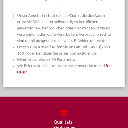
Unser Angebot richtet sich an Käufer, die die Waren
ausschließlich in ihrer selbständigen beruflichen,
gewerblichen, behördlichen oder dienstlichen Tätigkeit
verwenden oder weiterverarbeiten. Verbraucherrechte
sind damit ausgeschlossen wie z. B. Widerrufsrechte.
Fragen zum Artikel? Rufen Sie uns an: Tel. +49 (0)7551
1607 oder benutzen Sie unser Kontaktformular.
Mindestbestellwert 30 Euro netto!
Wir liefern ab 130 Euro Netto-Warenwert im Inland
frei
Haus
!
Qualitäts-