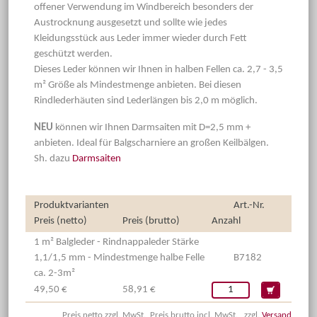
offener Verwendung im Windbereich besonders der
Austrocknung ausgesetzt und sollte wie jedes
Kleidungsstück aus Leder immer wieder durch Fett
geschützt werden.
Dieses Leder können wir Ihnen in halben Fellen ca. 2,7 - 3,5
m² Größe als Mindestmenge anbieten. Bei diesen
Rindlederhäuten sind Lederlängen bis 2,0 m möglich.
NEU
können wir Ihnen Darmsaiten mit D=2,5 mm +
anbieten. Ideal für Balgscharniere an großen Keilbälgen.
Sh. dazu
Darmsaiten
Produktvarianten
Art.-Nr.
Preis (netto)
Preis (brutto)
Anzahl
1 m² Balgleder - Rindnappaleder Stärke
1,1/1,5 mm - Mindestmenge halbe Felle
B7182
ca. 2-3m²
49,50 €
58,91 €
Preis netto zzgl. MwSt., Preis brutto incl. MwSt., zzgl.
Versand