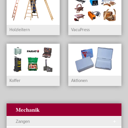
Holzleitern
VacuPress
Koffer
Aktionen
Mechanik
Zangen