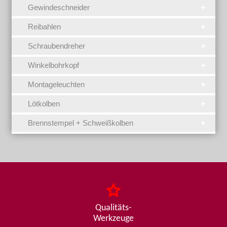
Gewindeschneider
Reibahlen
Schraubendreher
Winkelbohrkopf
Montageleuchten
Lötkolben
Brennstempel + Schweißkolben
Qualitäts-
Werkzeuge