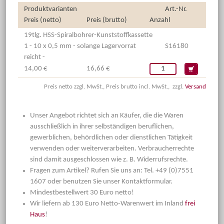
Produktvarianten
Art.-Nr.
Preis (netto)
Preis (brutto)
Anzahl
19tlg. HSS-Spiralbohrer-Kunststoffkassette
1 - 10 x 0,5 mm - solange Lagervorrat
S16180
reicht -
14,00 €
16,66 €
Preis netto zzgl. MwSt., Preis brutto incl. MwSt., zzgl.
Versand
Unser Angebot richtet sich an Käufer, die die Waren
ausschließlich in ihrer selbständigen beruflichen,
gewerblichen, behördlichen oder dienstlichen Tätigkeit
verwenden oder weiterverarbeiten. Verbraucherrechte
sind damit ausgeschlossen wie z. B. Widerrufsrechte.
Fragen zum Artikel? Rufen Sie uns an: Tel. +49 (0)7551
1607 oder benutzen Sie unser Kontaktformular.
Mindestbestellwert 30 Euro netto!
Wir liefern ab 130 Euro Netto-Warenwert im Inland
frei
Haus
!