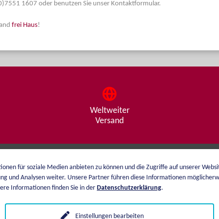
 (0)7551 1607 oder benutzen Sie unser Kontaktformular.
land
frei Haus
!
Weltweiter
Versand
ionen für soziale Medien anbieten zu können und die Zugriffe auf unserer Webs
Über mich
Versand
ng und Analysen weiter. Unsere Partner führen diese Informationen möglicherw
Katalog
Zahlungsarten
re Informationen finden Sie in der
Datenschutzerklärung
.
Preisliste
AGB
Einstellungen bearbeiten