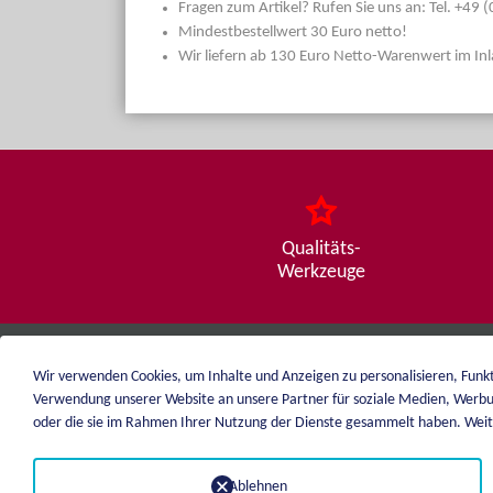
Fragen zum Artikel? Rufen Sie uns an: Tel. +49
Mindestbestellwert 30 Euro netto!
Wir liefern ab 130 Euro Netto-Warenwert im In
Qualitäts-
Werkzeuge
Wir verwenden Cookies, um Inhalte und Anzeigen zu personalisieren, Funkt
weiblen.
Verwendung unserer Website an unsere Partner für soziale Medien, Werbu
+49 (0)7551 1607
oder die sie im Rahmen Ihrer Nutzung der Dienste gesammelt haben. Weite
info@weiblen.de
Ablehnen