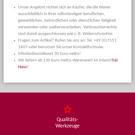
Unser Angebot richtet sich an Käufer, die die Waren
ausschließlich in ihrer selbständigen beruflichen,
gewerblichen, behördlichen oder dienstlichen Tätigkeit
verwenden oder weiterverarbeiten. Verbraucherrechte
sind damit ausgeschlossen wie z. B. Widerrufsrechte.
Fragen zum Artikel? Rufen Sie uns an: Tel. +49 (0)7551
1607 oder benutzen Sie unser Kontaktformular.
Mindestbestellwert 30 Euro netto!
Wir liefern ab 130 Euro Netto-Warenwert im Inland
frei
Haus
!
Qualitäts-
Werkzeuge