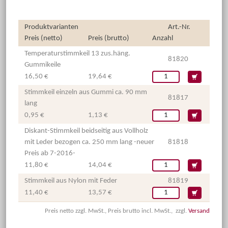
Produktvarianten
Art.-Nr.
Preis (netto)
Preis (brutto)
Anzahl
Temperaturstimmkeil 13 zus.häng.
81820
Gummikeile
16,50 €
19,64 €
Stimmkeil einzeln aus Gummi ca. 90 mm
81817
lang
0,95 €
1,13 €
Diskant-Stimmkeil beidseitig aus Vollholz
mit Leder bezogen ca. 250 mm lang -neuer
81818
Preis ab 7-2016-
11,80 €
14,04 €
Stimmkeil aus Nylon mit Feder
81819
11,40 €
13,57 €
Preis netto zzgl. MwSt., Preis brutto incl. MwSt., zzgl.
Versand