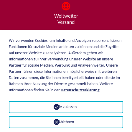
Weltweiter
Versand
Wir verwenden Cookies, um Inhalte und Anzeigen zu personalisieren,
Funktionen für soziale Medien anbieten zu können und die Zugriffe
Beratung
auf unserer Website zu analysieren. Außerdem geben wir
von A - Z
Informationen zu Ihrer Verwendung unserer Website an unsere
Partner für soziale Medien, Werbung und Analysen weiter. Unsere
Partner führen diese Informationen möglicherweise mit weiteren
Daten zusammen, die Sie ihnen bereitgestellt haben oder die sie im
weiblen.
Rahmen Ihrer Nutzung der Dienste gesammelt haben. Weitere
Über mich
Informationen finden Sie in der
Datenschutzerklärung
.
+49 (0)7551 1607
Katalog
info@weiblen.de
Preisliste
Alle zulassen
Versand
Impressum
Zahlungsarten
Datenschutz
Ablehnen
AGB