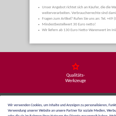
Unser Angebot richtet sich an Käufer, die die W
weiterverarbeiten. Verbraucherrechte sind dami
Fragen zum Artikel? Rufen Sie uns an: Tel. +49
Mindestbestellwert 30 Euro netto!
Wir liefern ab 130 Euro Netto-Warenwert im In
Qualitäts-
Werkzeuge
Wir verwenden Cookies, um Inhalte und Anzeigen zu personalisieren, Funkt
weiblen.
Verwendung unserer Website an unsere Partner für soziale Medien, Werbu
+49 (0)7551 1607