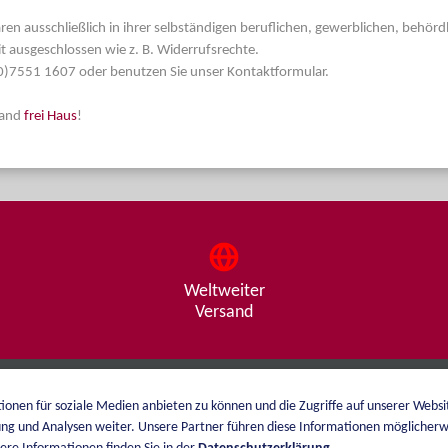
aren ausschließlich in ihrer selbständigen beruflichen, gewerblichen, behör
t ausgeschlossen wie z. B. Widerrufsrechte.
 (0)7551 1607 oder benutzen Sie unser Kontaktformular.
land
frei Haus
!
Weltweiter
Versand
ionen für soziale Medien anbieten zu können und die Zugriffe auf unserer Webs
Über mich
Versand
ng und Analysen weiter. Unsere Partner führen diese Informationen möglicherw
Katalog
Zahlungsarten