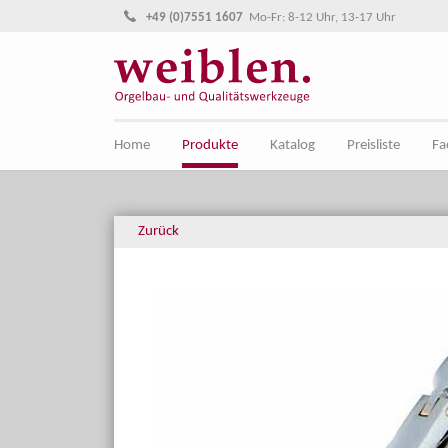
Direkt zur Hauptnavigation springen
Direkt zum Inhalt springen
+49 (0)7551 1607
Mo-Fr: 8-12 Uhr, 13-17 Uhr
Home
Produkte
Katalog
Preisliste
Fa
Zurück