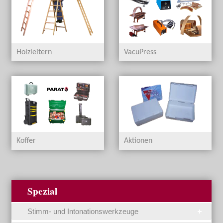
Holzleitern
VacuPress
Koffer
Aktionen
Spezial
Stimm- und Intonationswerkzeuge