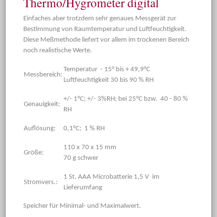
Thermo/Hygrometer digital
Einfaches aber trotzdem sehr genaues Messgerät zur
Bestimmung von Raumtemperatur und Luftfeuchtigkeit.
Diese Meßmethode liefert vor allem im trockenen Bereich
noch realistische Werte.
Temperatur - 15° bis + 49,9°C
Messbereich:
Luftfeuchtigkeit 30 bis 90 % RH
+/- 1°C; +/- 3%RH; bei 25°C bzw. 40 - 80 %
Genauigkeit:
RH
Auflösung:
0,1°C; 1 % RH
110 x 70 x 15 mm
Größe:
70 g schwer
1 St. AAA Microbatterie 1,5 V im
Stromvers.:
Lieferumfang
Speicher für Minimal- und Maximalwert.