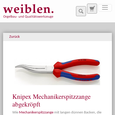
Direkt zur Hauptnavigation springen
Direkt zum Inhalt springen
Zurück
Knipex Mechanikerspitzzange
abgekröpft
Wie
Mechanikerspitzzange
mit langen dünnen Backen, die