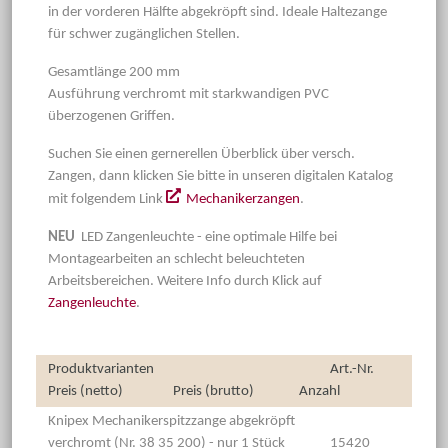
in der vorderen Hälfte abgekröpft sind. Ideale Haltezange
für schwer zugänglichen Stellen.
Gesamtlänge 200 mm
Ausführung verchromt mit starkwandigen PVC
überzogenen Griffen.
Suchen Sie einen gernerellen Überblick über versch.
Zangen, dann klicken Sie bitte in unseren digitalen Katalog
mit folgendem Link
Mechanikerzangen
.
NEU
LED Zangenleuchte - eine optimale Hilfe bei
Montagearbeiten an schlecht beleuchteten
Arbeitsbereichen. Weitere Info durch Klick auf
Zangenleuchte
.
Produktvarianten
Art.-Nr.
Preis (netto)
Preis (brutto)
Anzahl
Knipex Mechanikerspitzzange abgekröpft
verchromt (Nr. 38 35 200) - nur 1 Stück
15420