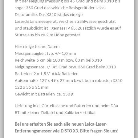
mit der Neigungsmessung bis 45 Grad und beim X310 bis
sogar 360 Grad das wirkliche Basisgerät der Leica-
Distofamilie. Das X310 ist das einzige
Laserdistanzmessgerät, welches strahlwassergeschützt
und staubdicht ist - gemäss IP 65. Zusätzlich wurde es auf
Stürze aus bis zu 2 m Höhe getestet.
Hier einige techn. Daten:
Messgenauigkeit typ. +/- 1,0 mm
Reichweite 5 cm bis 100 m bzw. 80 m bei X310
Neigungssensor +/- 45 Grad bzw. 360 Grad beim X310
Batterien 2 x 1,5 V AAA-Batterien
Außenmaße 127 x 49 x 27 mm bzwl. beim robusten X310
122 x 55 x 31 mm
Gewicht mit Batterien ca. 150 g
Lieferung inkl. Gürteltasche und Batterien und beim D3a
BT mit kleiner Zieltafel und Kalibrierzertifikat
Bei uns erhalten Sie auch alle neuen Leica-Laser-
Entfernungsmesser wie DISTO X3. Bitte fragen Sie uns!