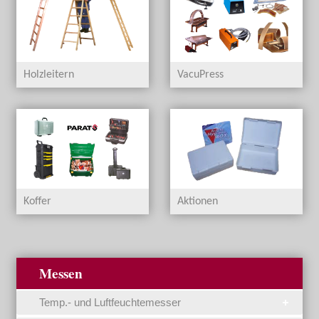
Holzleitern
VacuPress
Koffer
Aktionen
Messen
Temp.- und Luftfeuchtemesser