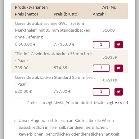
Produktvarianten
Art.-Nr.
Preis (netto)
Preis (brutto)
Anzahl
Gewindewalzmaschine GW5 "System
Markthaler" mit 35 mm Standardbacken
51000
ohne Lieferung
6.500,00 €
7.735,00 €
"Platin"-Gewindewalzbacken 35 mm breit
51035P
- Paar -
735,00 €
874,65 €
Gewindewalzbacken Standard 35 mm breit
51035B
- Paar -
620,00 €
737,80 €
Preis netto zzgl. MwSt., Preis brutto incl. MwSt., zzgl.
Versand
Unser Angebot richtet sich an Käufer, die die Waren
ausschließlich in ihrer selbständigen beruflichen,
gewerblichen, behördlichen oder dienstlichen Tätigkeit