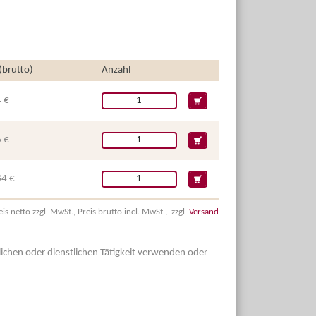
 (brutto)
Anzahl
 €
 €
84 €
eis netto zzgl. MwSt., Preis brutto incl. MwSt., zzgl.
Versand
dlichen oder dienstlichen Tätigkeit verwenden oder