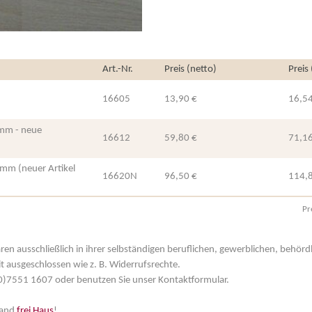
Art.-Nr.
Preis (netto)
Preis
16605
13,90 €
16,54
 mm - neue
16612
59,80 €
71,16
 mm (neuer Artikel
16620N
96,50 €
114,
Pr
aren ausschließlich in ihrer selbständigen beruflichen, gewerblichen, behör
t ausgeschlossen wie z. B. Widerrufsrechte.
 (0)7551 1607 oder benutzen Sie unser Kontaktformular.
land
frei Haus
!