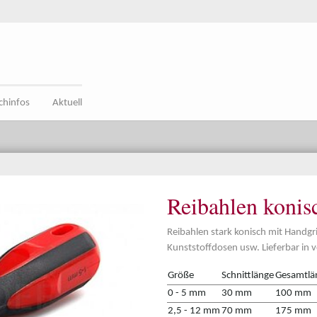
chinfos
Aktuell
Reibahlen konisc
Reibahlen stark konisch mit Handgr
Kunststoffdosen usw. Lieferbar in 
Größe
Schnittlänge
Gesamtlä
0 - 5 mm
30 mm
100 mm
2,5 - 12 mm
70 mm
175 mm