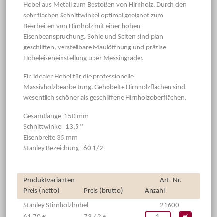
Hobel aus Metall zum Bestoßen von Hirnholz. Durch den
sehr flachen Schnittwinkel optimal geeignet zum
Bearbeiten von Hirnholz mit einer hohen
Eisenbeanspruchung. Sohle und Seiten sind plan
geschliffen, verstellbare Maulöffnung und präzise
Hobeleiseneinstellung über Messingräder.
Ein idealer Hobel für die professionelle
Massivholzbearbeitung. Gehobelte Hirnholzflächen sind
wesentlich schöner als geschliffene Hirnholzoberflächen.
Gesamtlänge 150 mm
Schnittwinkel 13,5 °
Eisenbreite 35 mm
Stanley Bezeichung 60 1/2
Produktvarianten
Art.-Nr.
Preis (netto)
Preis (brutto)
Anzahl
Stanley Stirnholzhobel
21600
61,70 €
73,42 €