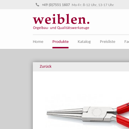
Direkt zur Hauptnavigation springen
Direkt zum Inhalt springen
+49 (0)7551 1607
Mo-Fr: 8-12 Uhr, 13-17 Uhr
Home
Produkte
Katalog
Preisliste
Fa
Zurück