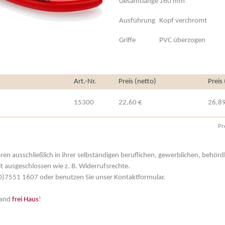
Gesamtlänge
160 mm
Ausführung
Kopf verchromt
Griffe
PVC überzogen
Art.-Nr.
Preis (netto)
Preis
15300
22,60 €
26,89
Pr
aren ausschließlich in ihrer selbständigen beruflichen, gewerblichen, behör
t ausgeschlossen wie z. B. Widerrufsrechte.
 (0)7551 1607 oder benutzen Sie unser Kontaktformular.
land
frei Haus
!