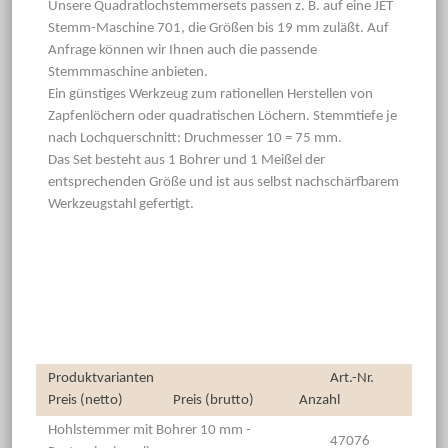
Unsere Quadratlochstemmersets passen z. B. auf eine JET
Stemm-Maschine 701, die Größen bis 19 mm zuläßt. Auf
Anfrage können wir Ihnen auch die passende
Stemmmaschine anbieten.
Ein günstiges Werkzeug zum rationellen Herstellen von
Zapfenlöchern oder quadratischen Löchern. Stemmtiefe je
nach Lochquerschnitt: Druchmesser 10 = 75 mm.
Das Set besteht aus 1 Bohrer und 1 Meißel der
entsprechenden Größe und ist aus selbst nachschärfbarem
Werkzeugstahl gefertigt.
Produktvarianten
Art.-Nr.
Preis (netto)
Preis (brutto)
Anzahl
Hohlstemmer mit Bohrer 10 mm -
47076