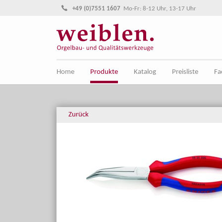
Direkt zur Hauptnavigation springen
Direkt zum Inhalt springen
+49 (0)7551 1607
Mo-Fr: 8-12 Uhr, 13-17 Uhr
Home
Produkte
Katalog
Preisliste
Fa
Zurück