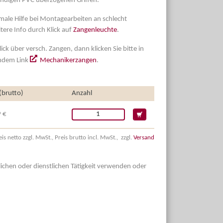
ndigen PVC überzogenen Griffen.
male Hilfe bei Montagearbeiten an schlecht
tere Info durch Klick auf
Zangenleuchte
.
ick über versch. Zangen, dann klicken Sie bitte in
endem Link
Mechanikerzangen
.
 (brutto)
Anzahl
 €
eis netto zzgl. MwSt., Preis brutto incl. MwSt., zzgl.
Versand
dlichen oder dienstlichen Tätigkeit verwenden oder