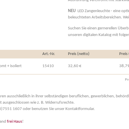
Ausführung verchromt mit starkwa
NEU
LED Zangenleuchte - eine opti
beleuchteten Arbeitsbereichen. Wei
Suchen Sie einen gernerellen Überbl
unseren digitalen Katalog mit folg
Art.-Nr.
Preis (netto)
Preis
mt + isoliert
15410
32,60 €
38,79
Pr
aren ausschließlich in ihrer selbständigen beruflichen, gewerblichen, behör
t ausgeschlossen wie z. B. Widerrufsrechte.
 (0)7551 1607 oder benutzen Sie unser Kontaktformular.
land
frei Haus
!