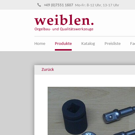
Direkt zur Hauptnavigation springen
Direkt zum Inhalt springen
+49 (0)7551 1607
Mo-Fr: 8-12 Uhr, 13-17 Uhr
Home
Produkte
Katalog
Preisliste
Fa
Zurück