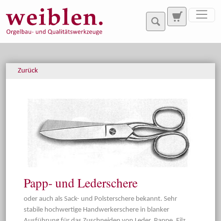
Direkt zur Hauptnavigation springen
Direkt zum Inhalt springen
Zurück
Papp- und Lederschere
oder auch als Sack- und Polsterschere bekannt. Sehr
stabile hochwertige Handwerkerschere in blanker
Ausführung für das Zuschneiden von Leder, Pappe, Filz,