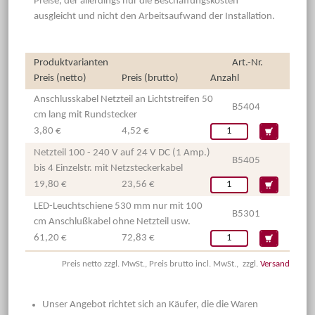
Preise, der allerdings nur die Beschaffungskosten
ausgleicht und nicht den Arbeitsaufwand der Installation.
Produktvarianten
Art.-Nr.
Preis (netto)
Preis (brutto)
Anzahl
Anschlusskabel Netzteil an Lichtstreifen 50
B5404
cm lang mit Rundstecker
3,80 €
4,52 €
Netzteil 100 - 240 V auf 24 V DC (1 Amp.)
B5405
bis 4 Einzelstr. mit Netzsteckerkabel
19,80 €
23,56 €
LED-Leuchtschiene 530 mm nur mit 100
B5301
cm Anschlußkabel ohne Netzteil usw.
61,20 €
72,83 €
Preis netto zzgl. MwSt., Preis brutto incl. MwSt., zzgl.
Versand
Unser Angebot richtet sich an Käufer, die die Waren