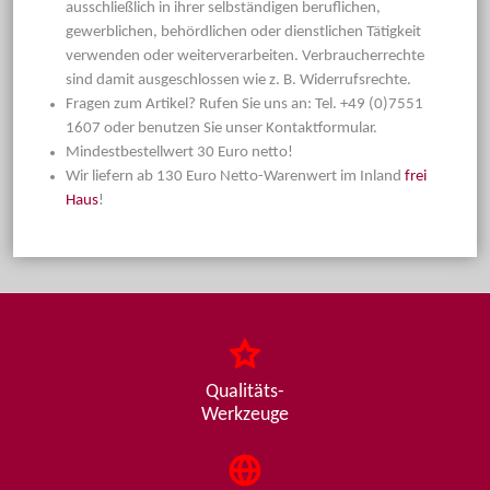
ausschließlich in ihrer selbständigen beruflichen,
gewerblichen, behördlichen oder dienstlichen Tätigkeit
verwenden oder weiterverarbeiten. Verbraucherrechte
sind damit ausgeschlossen wie z. B. Widerrufsrechte.
Fragen zum Artikel? Rufen Sie uns an: Tel. +49 (0)7551
1607 oder benutzen Sie unser Kontaktformular.
Mindestbestellwert 30 Euro netto!
Wir liefern ab 130 Euro Netto-Warenwert im Inland
frei
Haus
!
Qualitäts-
Werkzeuge